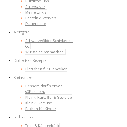
Nützliche Tips
Scrensaver
Meine Link´s
Basteln & Werken
Frauenseite
Metzgerei
Schwarzwälder Schinken u.
Co.
Würste selbst machen !
Diabetiker-Rezepte
Plätzchen für Diabetiker
Kleinkinder
Dessert, darf´s etwas
süßes sein.
Kleink. Kartoffel & Getreide
Kleink. Gemüse
Backen für Kinder
Bilderarchiv
Tee-; & Käsegebäck