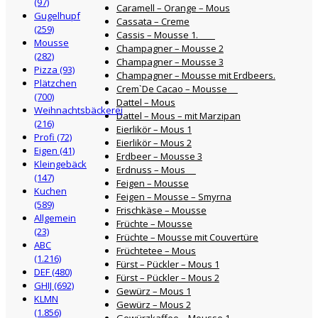
(97)
Caramell – Orange – Mous
Gugelhupf
Cassata – Creme
(259)
Cassis – Mousse 1.
Mousse
Champagner – Mousse 2
(282)
Champagner – Mousse 3
Pizza (93)
Champagner – Mousse mit Erdbeers.
Plätzchen
Crem`De Cacao – Mousse
(700)
Dattel – Mous
Weihnachtsbäckerei
Dattel – Mous – mit Marzipan
(216)
Eierlikör – Mous 1
Profi (72)
Eierlikör – Mous 2
Eigen (41)
Erdbeer – Mousse 3
Kleingebäck
Erdnuss – Mous
(147)
Feigen – Mousse
Kuchen
Feigen – Mousse – Smyrna
(589)
Frischkäse – Mousse
Allgemein
Früchte – Mousse
(23)
Früchte – Mousse mit Couvertüre
ABC
Früchtetee – Mous
(1.216)
Fürst – Pückler – Mous 1
DEF (480)
Fürst – Pückler – Mous 2
GHIJ (692)
Gewürz – Mous 1
KLMN
Gewürz – Mous 2
(1.856)
Gewürzkaffee – Mousse 1