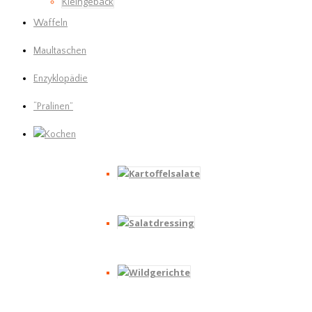
Kleingebäck
Waffeln
Maultaschen
Enzyklopädie
“Pralinen”
Kochen
Kartoffelsalate
Salatdressing
Wildgerichte