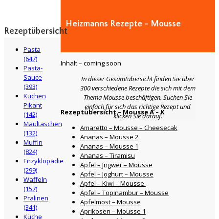
Heizmanns Rezepte – Mousse
Rezeptübersicht
Pasta
(647)
Inhalt – coming soon
Pasta-
Sauce
In dieser Gesamtübersicht finden Sie über
(393)
300 verschiedene Rezepte die sich mit dem
Kuchen
Thema Mousse beschäftigen. Suchen Sie
Pikant
einfach für sich das richtige Rezept und
Rezeptübersicht – Mousse A – K
(142)
klicken Sie darauf.
Maultaschen
Amaretto – Mousse – Cheesecak
(132)
Ananas – Mousse 2
Muffin
Ananas – Mousse 1
(824)
Ananas – Tiramisu
Enzyklopädie
Apfel – Jngwer – Mousse
(299)
Apfel – Joghurt – Mousse
Waffeln
Apfel – Kiwi – Mousse.
(157)
Apfel – Topinambur – Mousse
Pralinen
Apfelmost – Mousse
(341)
Aprikosen – Mousse 1
Küche