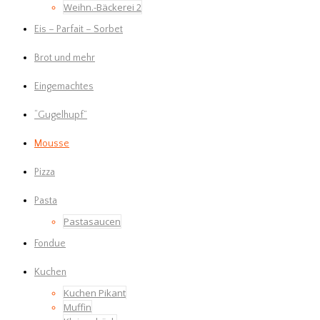
Weihn.-Bäckerei 2
Eis – Parfait – Sorbet
Brot und mehr
Eingemachtes
“Gugelhupf”
Mousse
Pizza
Pasta
Pastasaucen
Fondue
Kuchen
Kuchen Pikant
Muffin