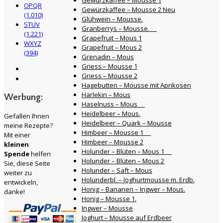
OPQR
Gewürzkaffee – Mousse 2 Neu
(1.010)
Glühwein – Mousse.
STUV
Granberrys – Mousse.
(1.221)
Grapefruit – Mous 1
WXYZ
Grapefruit – Mous 2
(394)
Grenadin – Mous
Griess – Mousse 1
Griess – Mousse 2
Hagebutten – Mousse mit Aprikosen
Harlekin – Mous
Werbung:
Haselnuss – Mous
Heidelbeer – Mous.
Gefallen Ihnen
Heidelbeer – Quark – Mousse
meine Rezepte?
Himbeer – Mousse 1
Mit einer
Himbeer – Mousse 2
kleinen
Holunder – Blüten – Mous 1
Spende
helfen
Holunder – Blüten – Mous 2
Sie, diese Seite
Holunder – Saft – Mous
weiter zu
Holunderbl. – Joghurtmousse m. Erdb.
entwickeln,
Honig – Bananen – Ingwer – Mous.
danke!
Honig – Mousse 1.
Ingwer – Mousse
Joghurt – Mousse auf Erdbeer