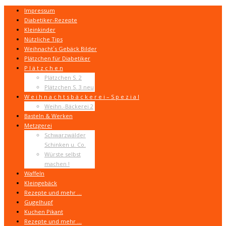
Impressum
Diabetiker-Rezepte
Kleinkinder
Nützliche Tips
Weihnacht´s Gebäck Bilder
Plätzchen für Diabetiker
P l ä t z c h e n
Plätzchen S. 2
Plätzchen S. 3 neu
W e i h n a c h t s b ä c k e r e i – S p e z i a l
Weihn.-Bäckerei 2
Basteln & Werken
Metzgerei
Schwarzwälder
Schinken u. Co.
Würste selbst
machen !
Waffeln
Kleingebäck
Rezepte und mehr …
Gugelhupf
Kuchen Pikant
Rezepte und mehr …