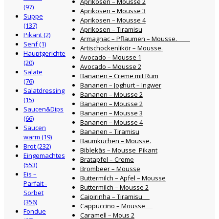
Aprikosen – Mousse 2
(97)
Aprikosen – Mousse 3
Suppe
Aprikosen – Mousse 4
(137)
Aprikosen – Tiramisu
Pikant (2)
Armagnac – Pflaumen – Mousse.
Senf (1)
Artischockenlikör – Mousse.
Hauptgerichte
Avocado – Mousse 1
(20)
Avocado – Mousse 2
Salate
Bananen – Creme mit Rum
(76)
Bananen – Joghurt – Ingwer
Salatdressing
Bananen – Mousse 2
(15)
Bananen – Mousse 2
Saucen&Dips
Bananen – Mousse 3
(66)
Bananen – Mousse 4
Saucen
Bananen – Tiramisu
warm (19)
Baumkuchen – Mousse.
Brot (232)
Biblekäs – Mousse Pikant
Eingemachtes
Bratapfel – Creme
(553)
Brombeer – Mousse
Eis –
Buttermilch – Apfel – Mousse
Parfait -
Buttermilch – Mousse 2
Sorbet
Caipirinha – Tiramisu
(356)
Cappuccino – Mousse
Fondue
Caramell – Mous 2