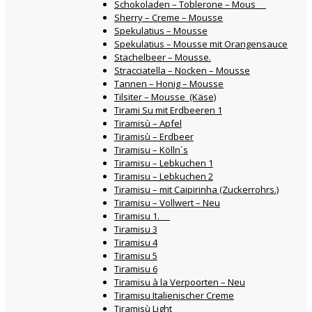
Schokoladen – Toblerone – Mous
Sherry – Creme – Mousse
Spekulatius – Mousse
Spekulatius – Mousse mit Orangensauce
Stachelbeer – Mousse.
Stracciatella – Nocken – Mousse
Tannen – Honig – Mousse
Tilsiter – Mousse (Käse)
Tirami Su mit Erdbeeren 1
Tiramisù – Apfel
Tiramisù – Erdbeer
Tiramisu – Kölln´s
Tiramisu – Lebkuchen 1
Tiramisu – Lebkuchen 2
Tiramisu – mit Caipirinha (Zuckerrohrs.)
Tiramisu – Vollwert – Neu
Tiramisu 1.
Tiramisu 3
Tiramisu 4
Tiramisu 5
Tiramisu 6
Tiramisu à la Verpoorten – Neu
Tiramisu Italienischer Creme
Tiramisù Light