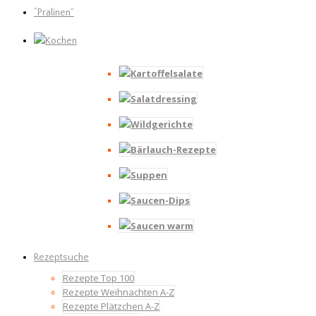
“Pralinen”
Kochen
Kartoffelsalate
Salatdressing
Wildgerichte
Bärlauch-Rezepte
Suppen
Saucen-Dips
Saucen warm
Rezeptsuche
Rezepte Top 100
Rezepte Weihnachten A-Z
Rezepte Plätzchen A-Z