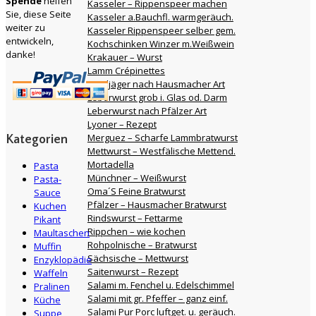
Spende
helfen
Kasseler – Rippenspeer machen
Sie, diese Seite
Kasseler a.Bauchfl. warmgeräuch.
weiter zu
Kasseler Rippenspeer selber gem.
entwickeln,
Kochschinken Winzer m.Weißwein
danke!
Krakauer – Wurst
Lamm Crépinettes
Landjäger nach Hausmacher Art
Leberwurst grob i. Glas od. Darm
Leberwurst nach Pfälzer Art
Lyoner – Rezept
Merguez – Scharfe Lammbratwurst
Kategorien
Mettwurst – Westfälische Mettend.
Mortadella
Pasta
Münchner – Weißwurst
Pasta-
Oma´S Feine Bratwurst
Sauce
Pfälzer – Hausmacher Bratwurst
Kuchen
Rindswurst – Fettarme
Pikant
Rippchen – wie kochen
Maultaschen
Rohpolnische – Bratwurst
Muffin
Sächsische – Mettwurst
Enzyklopädie
Saitenwurst – Rezept
Waffeln
Salami m. Fenchel u. Edelschimmel
Pralinen
Salami mit gr. Pfeffer – ganz einf.
Küche
Salami Pur Porc luftget. u. geräuch.
Suppe