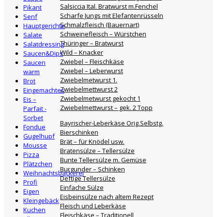
Salsiccia Ital. Bratwurst m.Fenchel
Pikant
Scharfe Jungs mit Elefantenrüsseln
Senf
Schmalzfleisch (Bauernart)
Hauptgerichte
Schweinefleisch – Würstchen
Salate
Thüringer – Bratwurst
Salatdressing
Wild – Knacker
Saucen&Dips
Zwiebel – Fleischkäse
Saucen
Zwiebel – Leberwurst
warm
Zwiebelmetwurst 1.
Brot
Zwiebelmettwurst 2
Eingemachtes
Zwiebelmetwurst gekocht 1
Eis –
Zwiebelmettwurst – gek. 2 Topp
Parfait -
Sorbet
Bayrischer-Leberkäse Orig.Selbstg.
Fondue
Bierschinken
Gugelhupf
Brät – für Knödel usw.
Mousse
Bratensülze – Tellersülze
Pizza
Bunte Tellersülze m. Gemüse
Plätzchen
Burgunder – Schinken
Weihnachtsbäckerei
Deftige Tellersülze
Profi
Einfache Sülze
Eigen
Eisbeinsülze nach altem Rezept
Kleingebäck
Fleisch und Leberkäse
Kuchen
Fleischkäse – Traditionell