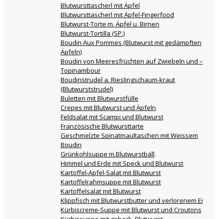
Blutwursttascherl mit Äpfel
Blutwursttascherl mit Äpfel-Fingerfood
Blutwurst-Torte m. Äpfel u. Birnen
Blutwurst-Tortilla (SP.)
Boudin Aux Pommes (Blutwurst mit gedämpften
Äpfeln)
Boudin von Meeresfrüchten auf Zwiebeln und –
Topinambour
Boudinstrudel a. Rieslingschaum-kraut
(Blutwurststrudel)
Buletten mit Blutwurstfülle
Crepes mit Blutwurst und Äpfeln
Feldsalat mit Scampi und Blutwurst
Französische Blutwursttarte
Geschmelzte Spinatmaultaschen mit Weissem
Boudin
Grünkohlsuppe m.Blutwurstbäll
.
Himmel und Erde mit Speck und Blutwurst
Kartoffel-Apfel-Salat mit Blutwurst
Kartoffelrahmsuppe mit Blutwurst
Kartoffelsalat mit Blutwurst
Klippfisch mit Blutwurstbutter und verlorenem Ei
Kürbiscreme-Suppe mit Blutwurst und Croutons
Kürbissuppe mit geback. Blutwurst