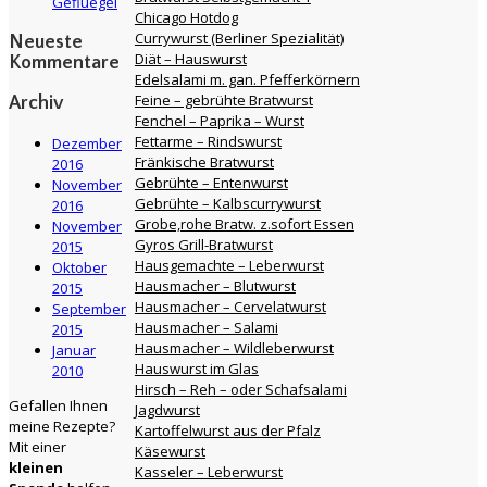
Gefluegel
Chicago Hotdog
Currywurst (Berliner Spezialität)
Neueste
Diät – Hauswurst
Kommentare
Edelsalami m. gan. Pfefferkörnern
Feine – gebrühte Bratwurst
Archiv
Fenchel – Paprika – Wurst
Fettarme – Rindswurst
Dezember
Fränkische Bratwurst
2016
Gebrühte – Entenwurst
November
Gebrühte – Kalbscurrywurst
2016
Grobe,rohe Bratw. z.sofort Essen
November
Gyros Grill-Bratwurst
2015
Hausgemachte – Leberwurst
Oktober
Hausmacher – Blutwurst
2015
Hausmacher – Cervelatwurst
September
Hausmacher – Salami
2015
Hausmacher – Wildleberwurst
Januar
Hauswurst im Glas
2010
Hirsch – Reh – oder Schafsalami
Gefallen Ihnen
Jagdwurst
meine Rezepte?
Kartoffelwurst aus der Pfalz
Mit einer
Käsewurst
kleinen
Kasseler – Leberwurst