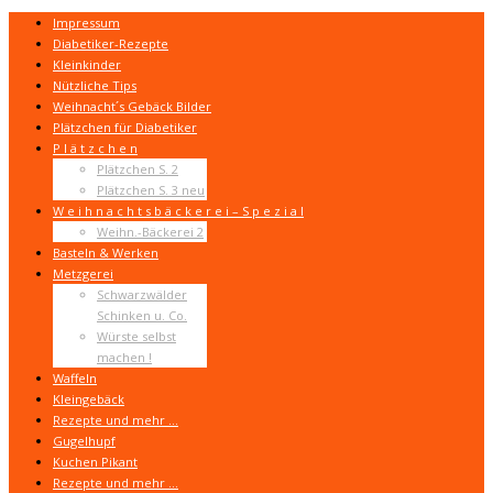
Impressum
Diabetiker-Rezepte
Kleinkinder
Nützliche Tips
Weihnacht´s Gebäck Bilder
Plätzchen für Diabetiker
P l ä t z c h e n
Plätzchen S. 2
Plätzchen S. 3 neu
W e i h n a c h t s b ä c k e r e i – S p e z i a l
Weihn.-Bäckerei 2
Basteln & Werken
Metzgerei
Schwarzwälder
Schinken u. Co.
Würste selbst
machen !
Waffeln
Kleingebäck
Rezepte und mehr …
Gugelhupf
Kuchen Pikant
Rezepte und mehr …