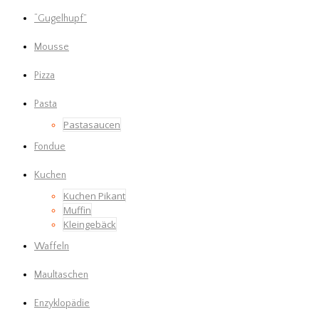
“Gugelhupf”
Mousse
Pizza
Pasta
Pastasaucen
Fondue
Kuchen
Kuchen Pikant
Muffin
Kleingebäck
Waffeln
Maultaschen
Enzyklopädie