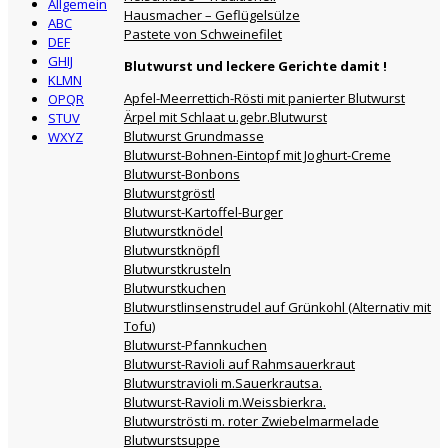
Allgemein
Hausmacher – Geflügelsülze
ABC
Pastete von Schweinefilet
DEF
GHIJ
Blutwurst und leckere Gerichte damit !
KLMN
Apfel-Meerrettich-Rösti mit panierter Blutwurst
OPQR
Ärpel mit Schlaat u.gebr.Blutwurst
STUV
Blutwurst Grundmasse
WXYZ
Blutwurst-Bohnen-Eintopf mit Joghurt-Creme
Blutwurst-Bonbons
Blutwurstgröstl
Blutwurst-Kartoffel-Burger
Blutwurstknödel
Blutwurstknöpfl
Blutwurstkrusteln
Blutwurstkuchen
Blutwurstlinsenstrudel auf Grünkohl (Alternativ mit
Tofu)
Blutwurst-Pfannkuchen
Blutwurst-Ravioli auf Rahmsauerkraut
Blutwurstravioli m.Sauerkrautsa.
Blutwurst-Ravioli m.Weissbierkra.
Blutwurströsti m. roter Zwiebelmarmelade
Blutwurstsuppe