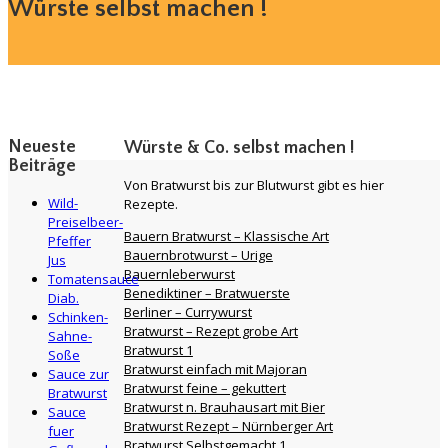
Würste selbst machen !
Neueste
Würste & Co. selbst machen !
Beiträge
Von Bratwurst bis zur Blutwurst gibt es hier
Wild-
Rezepte.
Preiselbeer-
Bauern Bratwurst – Klassische Art
Pfeffer
Bauernbrotwurst – Urige
Jus
Bauernleberwurst
Tomatensauce
Benediktiner – Bratwuerste
Diab.
Berliner – Currywurst
Schinken-
Bratwurst – Rezept grobe Art
Sahne-
Bratwurst 1
Soße
Bratwurst einfach mit Majoran
Sauce zur
Bratwurst feine – gekuttert
Bratwurst
Bratwurst n. Brauhausart mit Bier
Sauce
Bratwurst Rezept – Nürnberger Art
fuer
Bratwurst Selbstgemacht 1