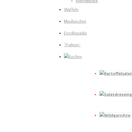
Kleingebäck
Waffeln
Maultaschen
Enzyklopädie
“Pralinen”
Kochen
Kartoffelsala
Salatdressing
Wildgerichte