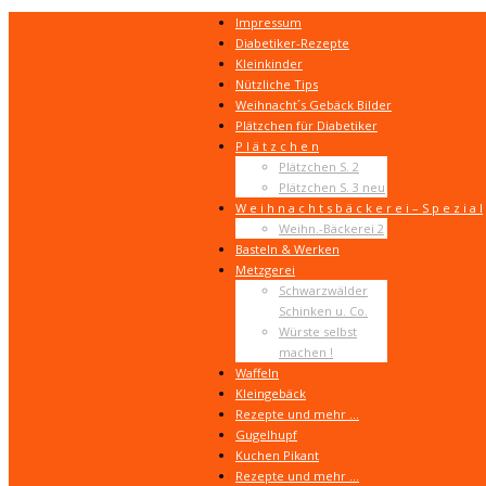
Impressum
Diabetiker-Rezepte
Kleinkinder
Nützliche Tips
Weihnacht´s Gebäck Bilder
Plätzchen für Diabetiker
P l ä t z c h e n
Plätzchen S. 2
Plätzchen S. 3 neu
W e i h n a c h t s b ä c k e r e i – S p e z i a l
Weihn.-Bäckerei 2
Basteln & Werken
Metzgerei
Schwarzwälder
Schinken u. Co.
Würste selbst
machen !
Waffeln
Kleingebäck
Rezepte und mehr …
Gugelhupf
Kuchen Pikant
Rezepte und mehr …