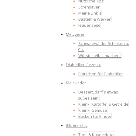
Nützliche Tips
Scrensaver
Meine Link´s
Basteln & Werken
Frauenseite
Metzgerei
Schwarzwälder Schinken u.
Co.
Würste selbst machen !
Diabetiker-Rezepte
Plätzchen für Diabetiker
Kleinkinder
Dessert, darf´s etwas
süßes sein.
Kleink. Kartoffel & Getreide
Kleink. Gemüse
Backen für Kinder
Bilderarchiv
Tee-; & Käsegebäck