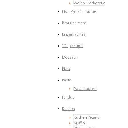
Weihn.-Bäckerei 2
Eis – Parfait – Sorbet
Brot und mehr
Eingemachtes
“Gugelhupf”
Mousse
Pizza
Pasta
Pastasaucen
Fondue
Kuchen
Kuchen Pikant
Muffin