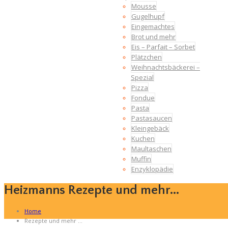
Mousse
Gugelhupf
Eingemachtes
Brot und mehr
Eis – Parfait – Sorbet
Plätzchen
Weihnachtsbäckerei –
Spezial
Pizza
Fondue
Pasta
Pastasaucen
Kleingebäck
Kuchen
Maultaschen
Muffin
Enzyklopädie
Heizmanns Rezepte und mehr...
Home
Rezepte und mehr …